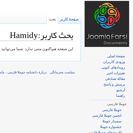
صفحهٔ کاربر
بحث
بحث کاربر:Hamidy
پرش به:
ناوبری
،
جستجو
این صفحه هم‌اکنون متنی ندارد. شما می‌توانید
صفحهٔ اصلی
ورودی کاربران
رویدادهای کنونی
سیاست محرمانگی
دربارهٔ دانشنامه جوملا فارسی - ما
تغییرات اخیر
مقالهٔ تصادفی
پرسش و پاسخ
آرشیو
راهنما
جوملا فارسی
جوملا فارسی
انجمن جوملا فارسی
سمینار جوملا
جشنواره جوملا
افزونه‌های جوملا فارسی